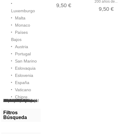
200 años de...
9,50 €
9,50 €
Luxemburgo
Malta
Monaco
Países
Bajos
Austria
Portugal
San Marino
Eslovaquia
Eslovenia
España
Vaticano
Chipre
Valores Sueltos (1 cent. - 2 euros)
Series Completas
Carteras Oficiales
CARTUCHOS, BOLSAS... (Venta al mayor)
BILLETES DEL MUNDO
PREVENTA
A beneficio de la Asociación Española contra el Cáncer
Filtros
Búsqueda