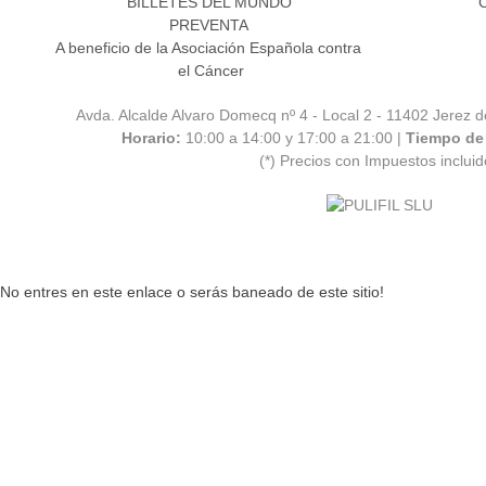
BILLETES DEL MUNDO
C
PREVENTA
A beneficio de la Asociación Española contra
el Cáncer
Avda. Alcalde Alvaro Domecq nº 4 - Local 2 - 11402 Jerez de 
Horario:
10:00 a 14:00 y 17:00 a 21:00 |
Tiempo de 
(*) Precios con Impuestos inclui
No entres en este enlace o serás baneado de este sitio!