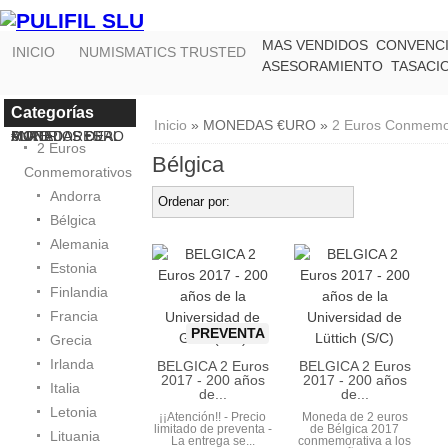
MAS VENDIDOS
CONVENC
INICIO
NUMISMATICS TRUSTED
ASESORAMIENTO
TASACI
Categorías
Inicio
»
MONEDAS €URO
»
2 Euros Conmemo
MONEDAS DE PLATA
ANTERIORES AL €URO
MONEDAS €URO
2 Euros
Bélgica
Conmemorativos
Andorra
Ordenar por:
Bélgica
Alemania
Estonia
Finlandia
Francia
PREVENTA
Grecia
Irlanda
BELGICA 2 Euros
BELGICA 2 Euros
2017 - 200 años
2017 - 200 años
Italia
de...
de...
Letonia
¡¡Atención!! - Precio
Moneda de 2 euros
limitado de preventa -
de Bélgica 2017
Lituania
La entrega se...
conmemorativa a los